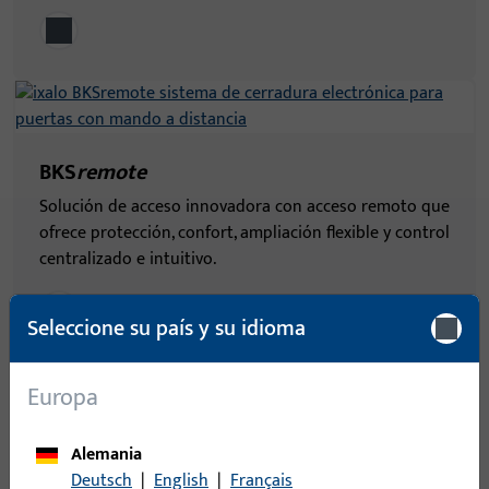
BKS
remote
Solución de acceso innovadora con acceso remoto que
ofrece protección, confort, ampliación flexible y control
centralizado e intuitivo.
Seleccione su país y su idioma
Europa
Alemania
BKS | hotel
Deutsch
|
English
|
Français