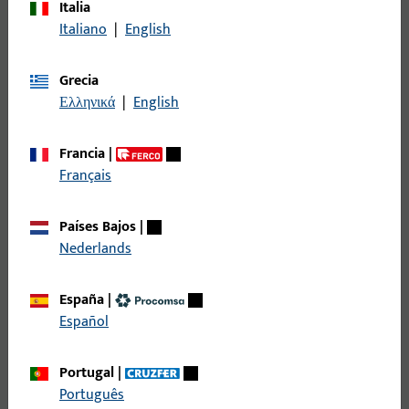
Italia
nuestros umbrales de sistema combinan funcionalidad,
Italiano
|
English
seguridad y confort al más alto nivel.
Grecia
Ελληνικά
|
English
Francia
|
Français
Países Bajos
|
Nederlands
España
|
Español
Portugal
|
Português