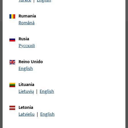
Türkçe
|
English
Rumanía
Română
Rusia
русский
Normas y requisitos de seguridad
Reino Unido
Nuestros umbrales de suelo del sistema GU bb están
English
óptimamente adaptados a los requisitos de la construcción
sin barreras según DIN 18040. Cumplen con los más altos
estándares en cuanto a hermeticidad al aire, estanqueidad al
Lituania
agua bajo lluvia batiente y resistencia a la carga de viento, y
Lietuvių
|
English
están probados y certificados según EN 1627–1630 hasta la
clase de resistencia RC2. De este modo, garantizan la máxima
Letonia
protección contra intentos de robo. Además, destacan por su
Latviešu
|
English
alto aislamiento acústico según EN ISO 10140-2, que según el
sistema, tipo de vidrio o perfil puede alcanzar hasta 45 dB. Así,