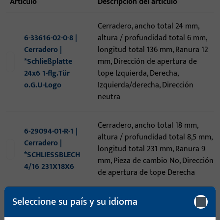
artículo
descripción del artículo
Cerradero, ancho total 24 mm,
6-33616-02-0-8 |
altura / profundidad total 6 mm,
Cerradero |
longitud total 136 mm, Ranura 12
*Schließplatte
mm, Dirección de apertura de
24x6 1-flg.Tür
tope Izquierda, Derecha,
o.G.U-Logo
Izquierda/derecha, Dirección
neutra
Cerradero, ancho total 18 mm,
6-29094-01-R-1 |
altura / profundidad total 8,5 mm,
Cerradero |
longitud total 231 mm, Ranura 9
*SCHLIESSBLECH
mm, Pieza de cambio No, Dirección
4/16 231X18X6
de apertura de tope Derecha
Seleccione su país y su idioma
6-28062-06-0-1 |
Cerradero, ancho total 19 mm,
Cerradero |
altura / profundidad total 7,5 mm,