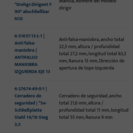
Manilla, Nombre del modelo
*Drehgr.Dirigent F
dirigir
90° abschließbar
N10
6-31657-13-L-1 |
Anti-falsa-maniobra, ancho total
Anti-falsa-
22,5 mm, altura / profundidad
maniobra |
total 27,2 mm, longitud total 63,3
ANTIFALSO
mm, Ranura 13 mm, Dirección de
MANIOBRA
apertura de tope Izquierda
IZQUIERDA EJE 13
6-27674-49-0-1 |
Cerradero de
Cerradero de seguridad, ancho
seguridad | *Se-
total 21,6 mm, altura /
Schließplatte
profundidad total 11 mm, longitud
Stahl 14/18 Steg
total 55 mm, Ranura 9 mm
3,5