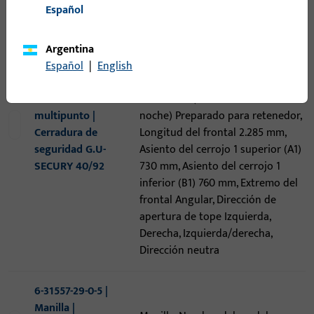
Español
bloqueo SH2, Entrada 40 mm,
Distancia entre ejes 92 mm,
Cuadrado interior de nueca 8 mm,
Argentina
Tipe de pletina Flachstulp,
Español
|
English
6-28555-01-0-1 |
dimensión del montante 16 x 2,5,
Cerradura
Retenedor (limitador o cierre de
multipunto |
noche) Preparado para retenedor,
Cerradura de
Longitud del frontal 2.285 mm,
seguridad G.U-
Asiento del cerrojo 1 superior (A1)
SECURY 40/92
730 mm, Asiento del cerrojo 1
inferior (B1) 760 mm, Extremo del
frontal Angular, Dirección de
apertura de tope Izquierda,
Derecha, Izquierda/derecha,
Dirección neutra
6-31557-29-0-5 |
Manilla |