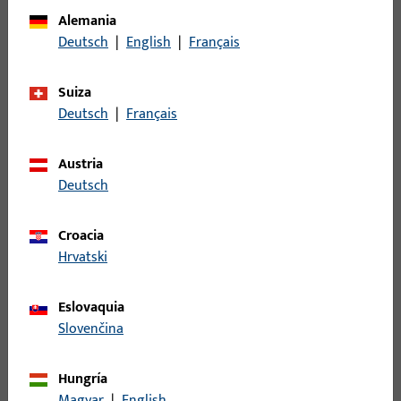
oculta
Alemania
Deutsch
|
English
|
Français
Descripción del acabado
Gris
Peso bruto
4 G
Suiza
Deutsch
|
Français
Unidad de embalaje
1 PI
Unidad de pedido mínima
1 PI
Austria
Deutsch
Registro
Croacia
Inicie sesión con sus datos de cliente para obtener
Hrvatski
información de precio o para pedir el artículo
Eslovaquia
Slovenčina
inicio de sesión
Hungría
Crear cuenta
Magyar
|
English