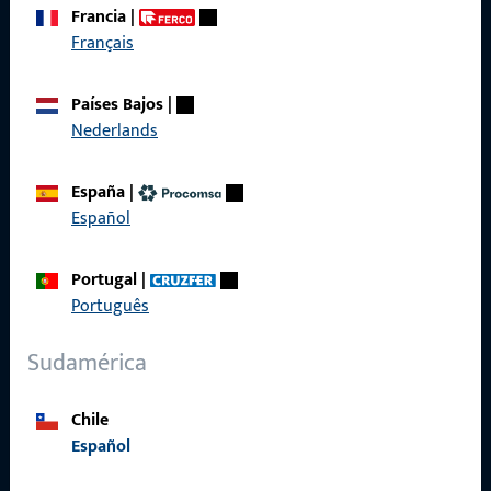
Francia
|
Français
Acceso rápido
Países Bajos
|
Productos
Nederlands
Sobre nosotros
España
|
Carrera
Español
Referencias
Portugal
|
Catálogo de productos
Português
Sudamérica
Chile
Contacto
Español
Contactar