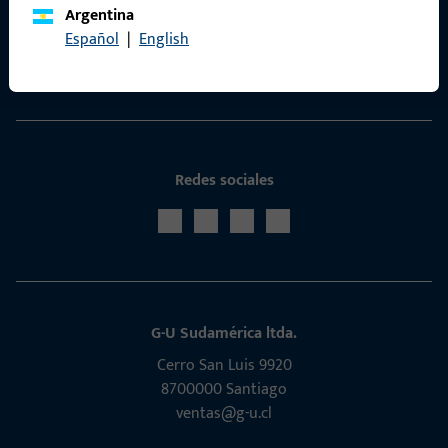
Argentina
Portal de servicios ProPoint
Español
|
English
Servicio
Redes sociales
G-U Sudamérica ltda.
Cerro San Luis 9920
8700000 Santiago
ventas@g-u.cl