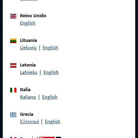
con nosotros por teléfono o correo electrónico.
Reino Unido
Póngase en contacto con nosotros
English
Lituania
Llámenos
Lietuvių
|
English
Letonia
Latviešu
|
English
General
Italia
Aviso legal
Italiano
|
English
Protección de datos
Grecia
Condiciones generales
Ελληνικά
|
English