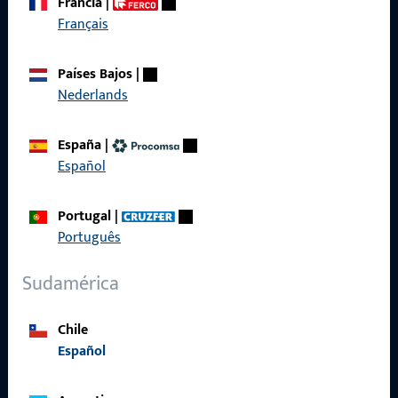
Francia
|
Français
Acceso rápido
Países Bajos
|
Productos
Nederlands
Sobre nosotros
España
|
Carrera
Español
Referencias
Portugal
|
Catálogo de productos
Português
Sudamérica
Contacto
Chile
Español
Contactar