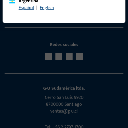
Argentina
Portal de servicios ProPoint
Español
|
English
Servicio
Redes sociales
G-U Sudamérica ltda.
Cerro San Luis 9920
8700000 Santiago
ventas@g-u.cl
Tel: +56 2 2797 1700