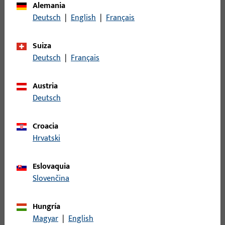
Alemania
Descripción del acabado
Negro
Deutsch
|
English
|
Français
Peso bruto
0,001 KG
Suiza
Unidad de embalaje
1 PI
Deutsch
|
Français
Unidad de pedido mínima
1 PI
Austria
Deutsch
Registro
Croacia
Inicie sesión con sus datos de cliente para obtener
Hrvatski
información de precio o para pedir el artículo
Eslovaquia
inicio de sesión
Slovenčina
Hungría
Crear cuenta
Magyar
|
English