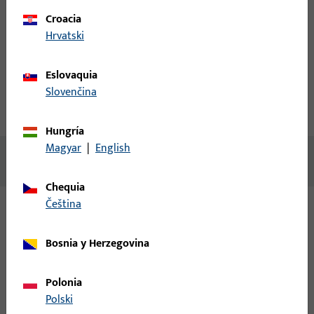
Croacia
Hrvatski
Crear cuenta
Descripción del producto
Eslovaquia
Slovenčina
Datos técnicos
Descargas
Hungría
Magyar
|
English
No hay contenido disponible
Chequia
čeština
Variantes
Bosnia y Herzegovina
Las siguientes variantes están disponibles para este
producto:
Polonia
Polski