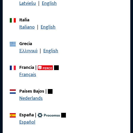
con nosotros por teléfono o correo electrónico.
Latviešu
|
English
Póngase en contacto con nosotros
Italia
Italiano
|
English
Llámenos
Grecia
Ελληνικά
|
English
Francia
|
General
Français
Aviso legal
Países Bajos
|
Nederlands
Protección de datos
Condiciones generales
España
|
Español