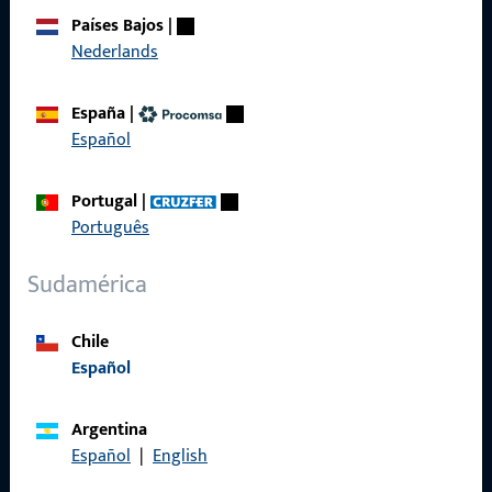
Sobre nosotros
Países Bajos
|
Nederlands
Carrera
Referencias
España
|
Español
Catálogo de productos
Portugal
|
Português
Contacto
Sudamérica
Contactar
Chile
Portal de servicios ProPoint
Español
Servicio
Argentina
Español
|
English