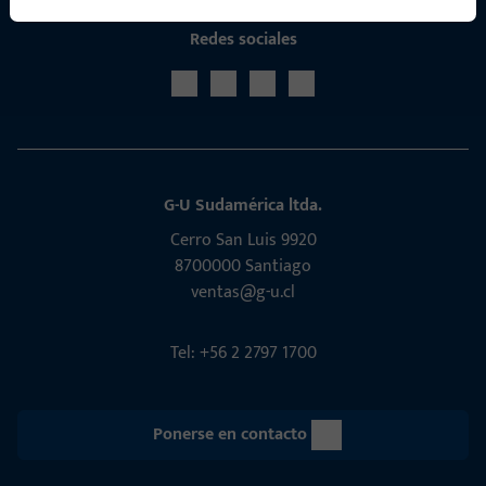
Redes sociales
G-U Sudamérica ltda.
Cerro San Luis 9920
8700000 Santiago
ventas@g-u.cl
Tel: +56 2 2797 1700
Ponerse en contacto