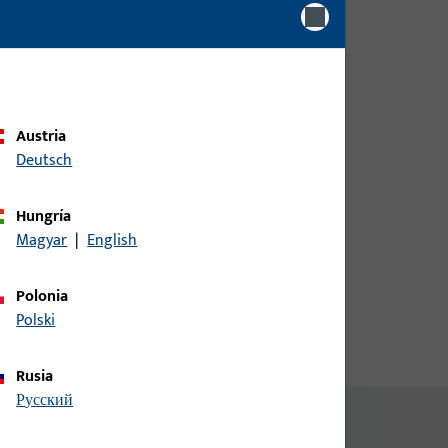
cliente para obtener información
de precio o para pedir el artículo
elos
inicio de sesión
Austria
Deutsch
Crear cuenta
Hungría
Magyar
|
English
Polonia
Polski
Rusia
русский