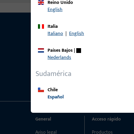
Reino Unido
English
Italia
Italiano
|
English
Países Bajos
|
Nederlands
Sudamérica
Chile
Español
General
Acceso rápido
Aviso legal
Productos