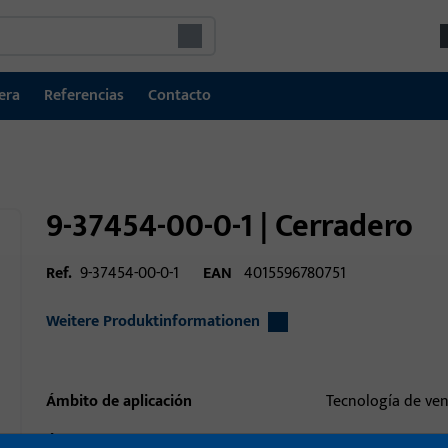
era
Referencias
Contacto
9-37454-00-0-1 | Cerradero
Ref.
9-37454-00-0-1
EAN
4015596780751
Weitere Produktinformationen
Ámbito de aplicación
Tecnología de ve
Ámbito de aplicación (especificado)
Oscilo-batiente,