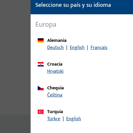
Seleccione su país y su idioma
Europa
Alemania
Deutsch
|
English
|
Français
Croacia
Hrvatski
Chequia
čeština
Descripción del producto
Da
Turquía
Türkçe
|
English
No hay contenido disponible