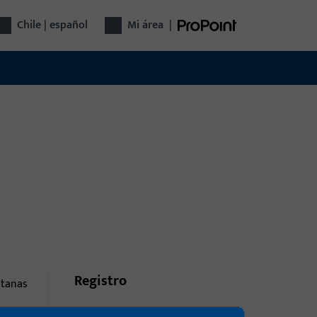
Chile | español
Mi área
|
Registro
ntanas
Inicie sesión con sus datos de