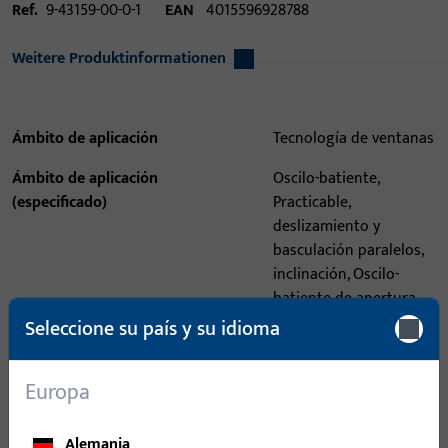
Ref.
9-43159-00-0-1
EAN
4015596928788
Weitere Produktinformationen
Ámbito de aplicación
Tecnología de ventanas
Ámbito de aplicación
Oscilo-batiente,
(especificado)
Practicable,
deslizamiento y
basculación paralelos,
inclinación, Oscilo-
batiente de apertura
lógica
Seleccione su país y su idioma
Sistema de aplicación
UNI-JET
Europa
Tipo de producto
Cerradero
Descripción del acabado
ferGUard*plata
Alemania