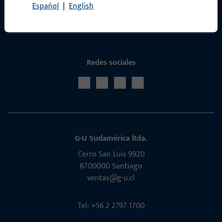
Español
|
English
Servicio
Redes sociales
G-U Sudamérica ltda.
Cerro San Luis 9920
8700000 Santiago
ventas@g-u.cl
Tel: +56 2 2797 1700