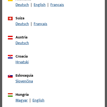
Deutsch
|
English
|
Français
Peso bruto
28 G
Unidad de embalaje
1 PI
Suiza
Deutsch
|
Français
Unidad de pedido mínima
1 PI
Austria
Registro
Deutsch
Inicie sesión con sus datos de cliente para obtener
Croacia
información de precio o para pedir el artículo
Hrvatski
inicio de sesión
Eslovaquia
Slovenčina
Crear cuenta
Hungría
Magyar
|
English
Descripción del producto