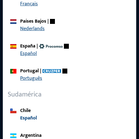
Français
Acceso rápido
Productos
Países Bajos
|
Nederlands
Sobre nosotros
Carrera
España
|
Español
Referencias
Catálogo de productos
Portugal
|
Português
Sudamérica
Contacto
Chile
Español
Contactar
Portal de servicios ProPoint
Argentina