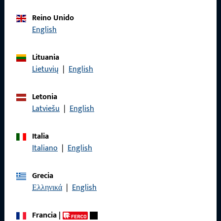
Reino Unido
Póngase en contacto con nosotros
English
Llámenos
Lituania
Lietuvių
|
English
Letonia
General
Latviešu
|
English
Aviso legal
Italia
Italiano
|
English
Protección de datos
Condiciones generales
Grecia
Ελληνικά
|
English
Francia
|