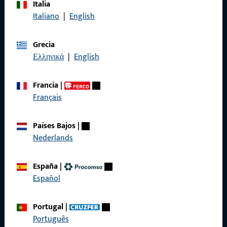
Italia
Llámenos
Italiano
|
English
Grecia
Ελληνικά
|
English
General
Francia
|
Aviso legal
Français
Protección de datos
Países Bajos
|
Condiciones generales
Nederlands
España
|
Español
Acceso rápido
Portugal
|
Productos
Português