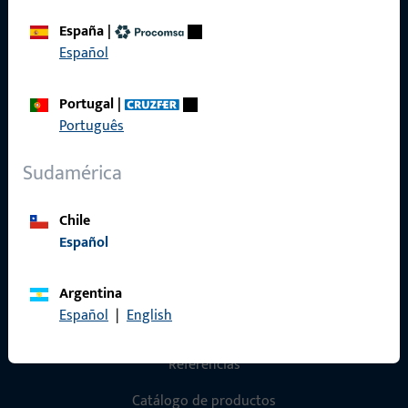
España
|
Aviso legal
Español
Protección de datos
Portugal
|
Condiciones generales
Português
Sudamérica
Acceso rápido
Chile
Español
Productos
Sobre nosotros
Argentina
Español
|
English
Carrera
Referencias
Catálogo de productos