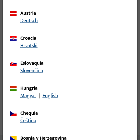
Unidad de pedido mínima
1 PI
Austria
Deutsch
Registro
Croacia
Inicie sesión con sus datos de cliente para obtener
Hrvatski
información de precio o para pedir el artículo
Eslovaquia
inicio de sesión
Slovenčina
Hungría
Crear cuenta
Magyar
|
English
Descripción del producto
Chequia
čeština
Datos técnicos
Descargas
Bosnia y Herzegovina