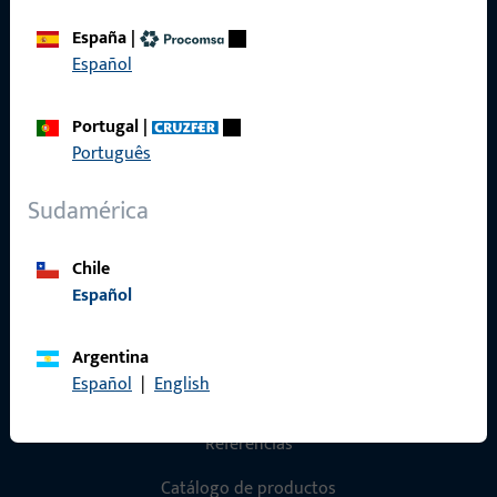
España
|
Aviso legal
Español
Protección de datos
Portugal
|
Condiciones generales
Português
Sudamérica
Acceso rápido
Chile
Español
Productos
Sobre nosotros
Argentina
Español
|
English
Carrera
Referencias
Catálogo de productos