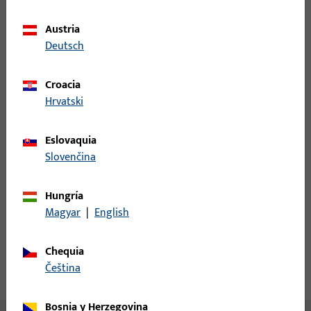
Unidad de pedido mínima
1 PI
Austria
Deutsch
Registro
Croacia
Inicie sesión con sus datos de cliente para obtener
Hrvatski
información de precio o para pedir el artículo
Eslovaquia
inicio de sesión
Slovenčina
Hungría
Crear cuenta
Magyar
|
English
Descripción del producto
Chequia
čeština
Datos técnicos
Descargas
Bosnia y Herzegovina