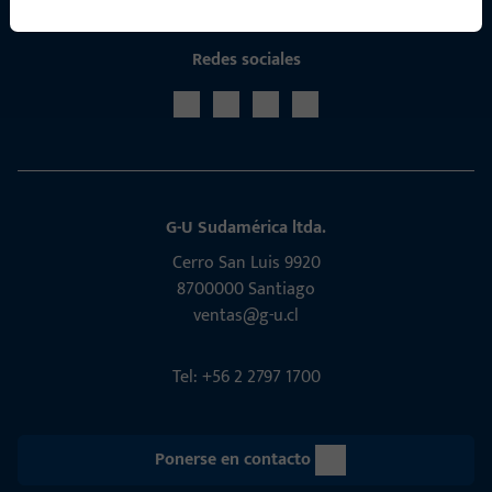
Redes sociales
G-U Sudamérica ltda.
Cerro San Luis 9920
8700000 Santiago
ventas@g-u.cl
Tel: +56 2 2797 1700
Ponerse en contacto