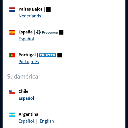
Sobre nosotros
Países Bajos
|
Nederlands
Carrera
Referencias
España
|
Español
Catálogo de productos
Portugal
|
Português
Contacto
Sudamérica
Contactar
Chile
Español
Portal de servicios ProPoint
Servicio
Argentina
Español
|
English