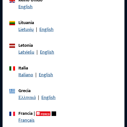
Reino Unido
English
Llámenos
Lituania
Lietuvių
|
English
General
Letonia
Latviešu
|
English
Aviso legal
Protección de datos
Italia
Italiano
|
English
Condiciones generales
Grecia
Ελληνικά
|
English
Acceso rápido
Francia
|
Français
Productos