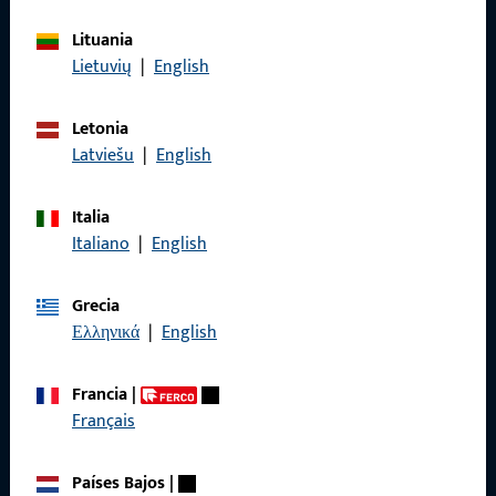
Lituania
General
Lietuvių
|
English
Aviso legal
Letonia
Latviešu
|
English
Protección de datos
Condiciones generales
Italia
Italiano
|
English
Grecia
Ελληνικά
|
English
Acceso rápido
Productos
Francia
|
Français
Sobre nosotros
Carrera
Países Bajos
|