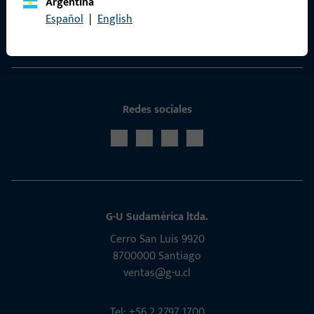
Argentina
Portal de servicios ProPoint
Español
|
English
Servicio
Redes sociales
G-U Sudamérica ltda.
Cerro San Luis 9920
8700000 Santiago
ventas@g-u.cl
Tel: +56 2 2797 1700