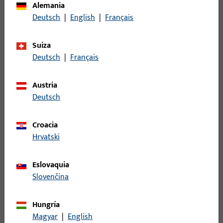
Alemania
Descripción del acabado
ferGUard*plata
Deutsch
|
English
|
Français
Peso bruto
3,067 KG
Suiza
Unidad de embalaje
1 PI
Deutsch
|
Français
Unidad de pedido mínima
1 PI
Austria
Deutsch
Registro
Croacia
Inicie sesión con sus datos de cliente para obtener
Hrvatski
información de precio o para pedir el artículo
Eslovaquia
inicio de sesión
Slovenčina
Hungría
Crear cuenta
Magyar
|
English