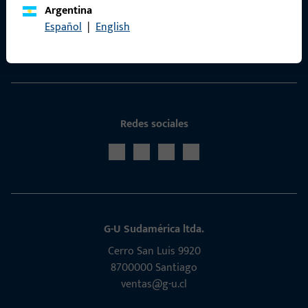
Argentina
Portal de servicios ProPoint
Español
|
English
Servicio
Redes sociales
G-U Sudamérica ltda.
Cerro San Luis 9920
8700000 Santiago
ventas@g-u.cl