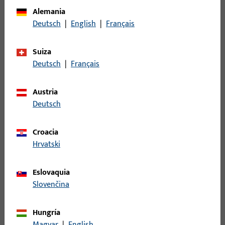
bisagras
Alemania
Deutsch
|
English
|
Français
Descripción del acabado
ferGUard*plata
Peso bruto
0,013 KG
Suiza
Deutsch
|
Français
Unidad de embalaje
1 PI
Unidad de pedido mínima
1 PI
Austria
Deutsch
Registro
Croacia
Inicie sesión con sus datos de cliente para obtener
Hrvatski
información de precio o para pedir el artículo
Eslovaquia
Slovenčina
inicio de sesión
Hungría
Crear cuenta
Magyar
|
English