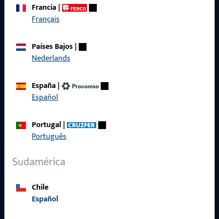
Francia
|
Français
Acceso rápido
Países Bajos
|
Productos
Nederlands
Sobre nosotros
España
|
Carrera
Español
Referencias
Portugal
|
Catálogo de productos
Português
Sudamérica
Chile
Contacto
Español
Contactar