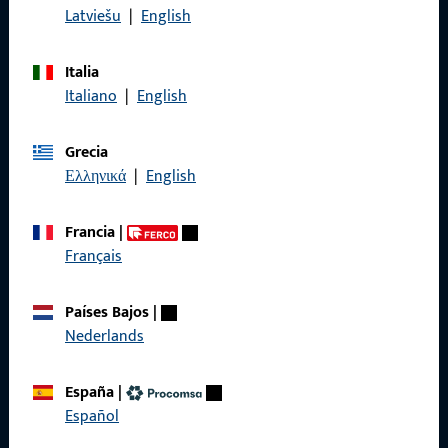
Latviešu
|
English
con nosotros por teléfono o correo electrónico.
Italia
Póngase en contacto con nosotros
Italiano
|
English
Llámenos
Grecia
Ελληνικά
|
English
Francia
|
Français
General
Aviso legal
Países Bajos
|
Nederlands
Protección de datos
Condiciones generales
España
|
Español