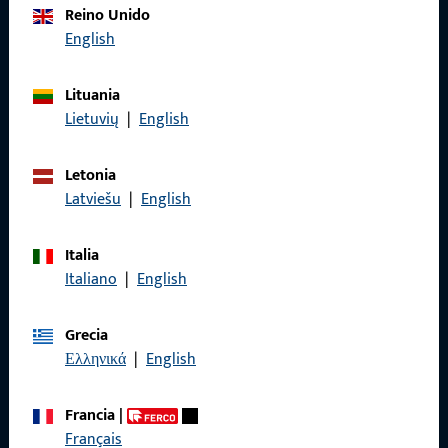
Reino Unido
English
Llámenos
Lituania
Lietuvių
|
English
Letonia
General
Latviešu
|
English
Aviso legal
Italia
Protección de datos
Italiano
|
English
Condiciones generales
Grecia
Ελληνικά
|
English
Francia
|
Acceso rápido
Français