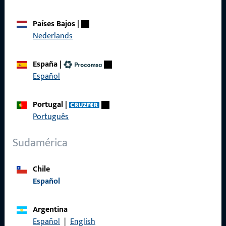
Productos
Países Bajos
|
Sobre nosotros
Nederlands
Carrera
España
|
Referencias
Español
Catálogo de productos
Portugal
|
Português
Sudamérica
Contacto
Chile
Contactar
Español
Portal de servicios ProPoint
Argentina
Servicio
Español
|
English