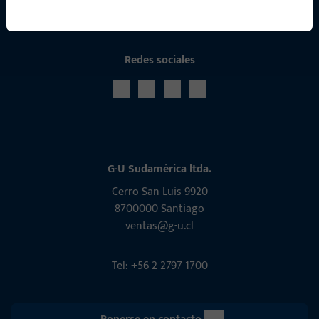
Redes sociales
G-U Sudamérica ltda.
Cerro San Luis 9920
8700000 Santiago
ventas@g-u.cl
Tel: +56 2 2797 1700