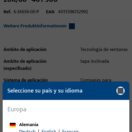
Ref.
6-24656-00-P
EAN
4015596152992
Weitere Produktinformationen
Ámbito de aplicación
Tecnología de ventanas
Ámbito de aplicación
tapa inclinada
(especificado)
Sistema de aplicación
Compases para
ventanas
Seleccione su país y su idioma
Tipo de producto
Compás proyectante
hacia el exterior
Europa
Descripción del acabado
Superficie en bruto
Alemania
Peso bruto
0,423 KG
Deutsch
|
English
|
Français