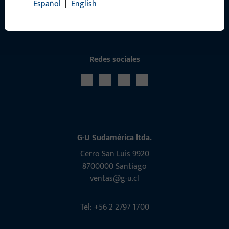
Servicio
Español
|
English
Redes sociales
G-U Sudamérica ltda.
Cerro San Luis 9920
8700000 Santiago
ventas@g-u.cl
Tel: +56 2 2797 1700