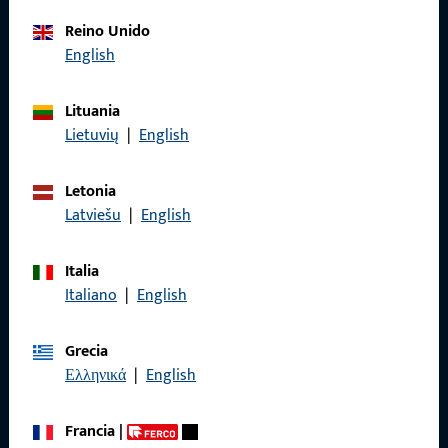
Póngase en contacto con nosotros
Reino Unido
English
Llámenos
Lituania
Lietuvių
|
English
Letonia
General
Latviešu
|
English
Aviso legal
Italia
Italiano
|
English
Protección de datos
Condiciones generales
Grecia
Ελληνικά
|
English
Francia
|