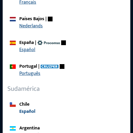
Acceso rápido
Français
Productos
Países Bajos
|
Nederlands
Sobre nosotros
Carrera
España
|
Español
Referencias
Catálogo de productos
Portugal
|
Português
Sudamérica
Contacto
Chile
Contactar
Español
Portal de servicios ProPoint
Argentina