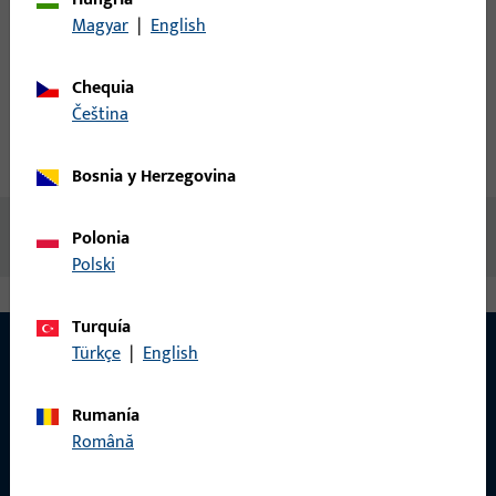
Magyar
|
English
Crear cuenta
Chequia
Descripción del producto
čeština
Datos técnicos
Descargas
Bosnia y Herzegovina
No hay contenido disponible
Polonia
Polski
Turquía
Türkçe
|
English
CONTACTO
Rumanía
Română
¡Estamos encantados de ayudarle!