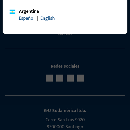
Contactar
Argentina
Español
|
English
Portal de servicios ProPoint
Servicio
Redes sociales
G-U Sudamérica ltda.
Cerro San Luis 9920
8700000 Santiago