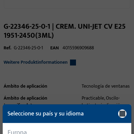
G-22346-25-0-1 | CREM. UNI-JET CV E25
1951-2450(3ML)
Ref.
G-22346-25-0-1
EAN
4015596909688
Weitere Produktinformationen
Ámbito de aplicación
Tecnología de ventanas
Ámbito de aplicación
Practicable, Oscilo-
(especificado)
batiente, inclinación,
Seleccione su país y su idioma
Oscilo-batiente de
apertura lógica,
balancear
Europa