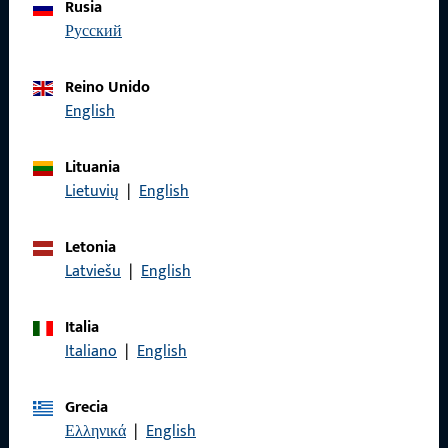
Rusia
Nuestro equipo de atención al cliente estará encantado de
русский
ayudarle con cualquier pregunta relacionada con productos,
aplicaciones y proyectos. Solo tiene que ponerse en contacto
con nosotros por teléfono o correo electrónico.
Reino Unido
English
Póngase en contacto con nosotros
Lituania
Lietuvių
|
English
Llámenos
Letonia
Latviešu
|
English
General
Italia
Italiano
|
English
Aviso legal
Grecia
Protección de datos
Ελληνικά
|
English