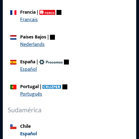
Condiciones generales
Francia
|
Français
Acceso rápido
Países Bajos
|
Nederlands
Productos
España
|
Sobre nosotros
Español
Carrera
Portugal
|
Referencias
Português
Catálogo de productos
Sudamérica
Chile
Español
Contacto