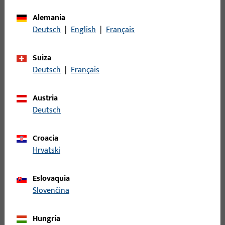
Tipo de producto
Elemento de cierre
Alemania
Deutsch
|
English
|
Français
Descripción del acabado
ferGUard*plata
Peso bruto
0,339 KG
Suiza
Deutsch
|
Français
Unidad de embalaje
1 PI
Unidad de pedido mínima
1 PI
Austria
Deutsch
Registro
Croacia
Hrvatski
Inicie sesión con sus datos de cliente para obtener
información de precio o para pedir el artículo
Eslovaquia
Slovenčina
inicio de sesión
Hungría