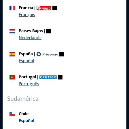
Francia
|
Français
Acceso rápido
Países Bajos
|
Nederlands
Productos
Sobre nosotros
España
|
Español
Carrera
Referencias
Portugal
|
Português
Catálogo de productos
Sudamérica
Chile
Contacto
Español