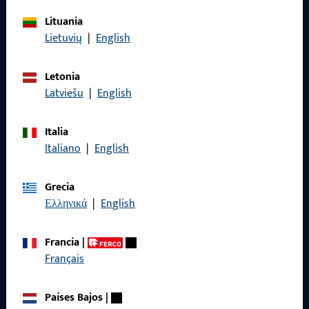
Lituania
General
Lietuvių
|
English
Aviso legal
Letonia
Latviešu
|
English
Protección de datos
Condiciones generales
Italia
Italiano
|
English
Grecia
Acceso rápido
Ελληνικά
|
English
Productos
Francia
|
Français
Sobre nosotros
Carrera
Países Bajos
|