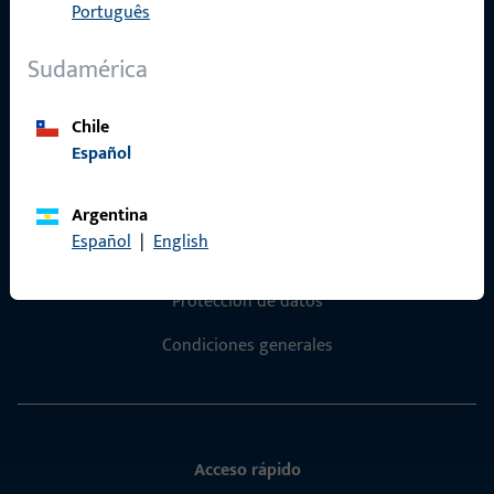
Póngase en contacto con nosotros
Português
Sudamérica
Llámenos
Chile
Español
General
Argentina
Español
|
English
Aviso legal
Protección de datos
Condiciones generales
Acceso rápido