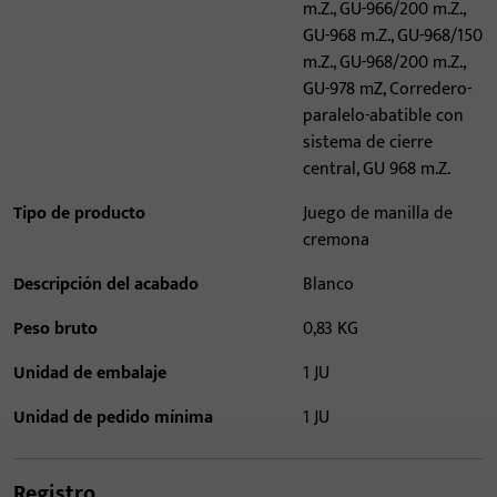
m.Z., GU-966/200 m.Z.,
GU-968 m.Z., GU-968/150
m.Z., GU-968/200 m.Z.,
GU-978 mZ, Corredero-
paralelo-abatible con
sistema de cierre
central, GU 968 m.Z.
Tipo de producto
Juego de manilla de
cremona
Descripción del acabado
Blanco
Peso bruto
0,83 KG
Unidad de embalaje
1 JU
Unidad de pedido mínima
1 JU
Registro