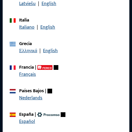
con nosotros por teléfono o correo electrónico.
Latviešu
|
English
Italia
Póngase en contacto con nosotros
Italiano
|
English
Llámenos
Grecia
Ελληνικά
|
English
Francia
|
General
Français
Aviso legal
Países Bajos
|
Nederlands
Protección de datos
Condiciones generales
España
|
Español