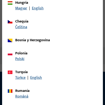
Hungría
Magyar
|
English
Crear cuenta
Chequia
Descripción del producto
čeština
Datos técnicos
Descargas
Bosnia y Herzegovina
Polonia
No hay contenido disponible
Polski
Turquía
Türkçe
|
English
Rumanía
CONTACTO
Română
¡Estamos encantados de ayudarle!