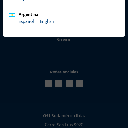
Contacto
Argentina
Contactar
Español
|
English
Portal de servicios ProPoint
Servicio
Redes sociales
G-U Sudamérica ltda.
Cerro San Luis 9920