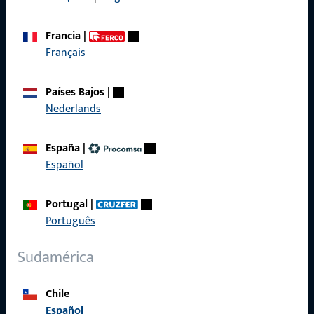
Condiciones generales
Francia
|
Français
Países Bajos
|
Acceso rápido
Nederlands
Productos
España
|
Sobre nosotros
Español
Carrera
Portugal
|
Referencias
Português
Catálogo de productos
Sudamérica
Chile
Español