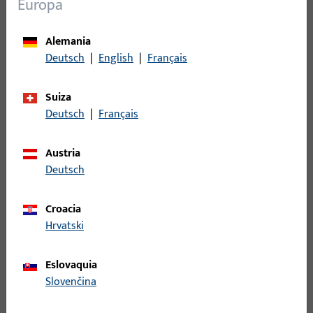
Europa
corredero-paralelo-
abatible
Alemania
Tipo de producto
Pieza central
Deutsch
|
English
|
Français
Descripción del acabado
ferGUard*plata
Suiza
Peso bruto
0,96 KG
Deutsch
|
Français
Unidad de embalaje
1 PI
Austria
Unidad de pedido mínima
1 PI
Deutsch
Croacia
Registro
Hrvatski
Inicie sesión con sus datos de cliente para obtener
Eslovaquia
información de precio o para pedir el artículo
Slovenčina
inicio de sesión