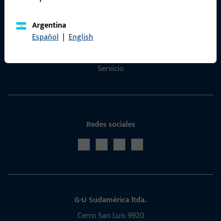
Contacto
Argentina
Contactar
Español
|
English
Portal de servicios ProPoint
Servicio
Redes sociales
G-U Sudamérica ltda.
Cerro San Luis 9920