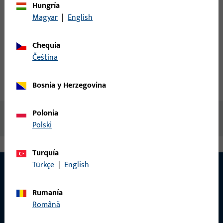
Hungría
Magyar
|
English
Crear cuenta
Chequia
Descripción del producto
čeština
Datos técnicos
Descargas
Bosnia y Herzegovina
Polonia
No hay contenido disponible
Polski
Turquía
Türkçe
|
English
Rumanía
CONTACTO
Română
¡Estamos encantados de ayudarle!