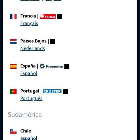
Condiciones generales
Francia
|
Français
Países Bajos
|
Acceso rápido
Nederlands
Productos
España
|
Sobre nosotros
Español
Carrera
Portugal
|
Referencias
Português
Catálogo de productos
Sudamérica
Chile
Español