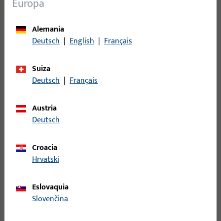
Europa
corredero-paralelo-
abatible
Alemania
Tipo de producto
Pieza central
Deutsch
|
English
|
Français
Descripción del acabado
ferGUard*plata
Suiza
Peso bruto
0,365 KG
Deutsch
|
Français
Unidad de embalaje
1 PI
Austria
Unidad de pedido mínima
1 PI
Deutsch
Croacia
Registro
Hrvatski
Inicie sesión con sus datos de cliente para obtener
Eslovaquia
información de precio o para pedir el artículo
Slovenčina
inicio de sesión