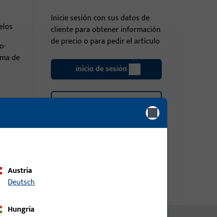
Inicie sesión con sus datos de
elos
cliente para obtener información
de precio o para pedir el artículo
o-
ema de
inicio de sesión
Crear cuenta
Austria
Deutsch
Hungría