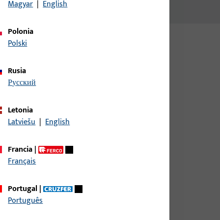
Magyar
|
English
Polonia
Polski
Rusia
русский
Letonia
Latviešu
|
English
 Holz, Aluminio, PVC, ancho total 20,2 mm, altura /
m, longitud total 166,2 mm
Francia
|
Français
 Holz, Aluminio, PVC, ancho total 20,2 mm, altura /
Portugal
|
m, longitud total 166,2 mm
Português