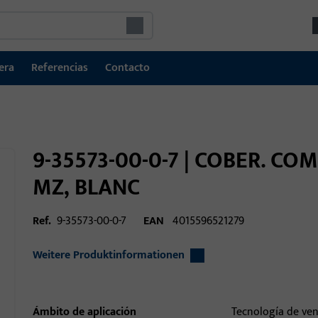
era
Referencias
Contacto
9-35573-00-0-7 | COBER. CO
MZ, BLANC
Ref.
9-35573-00-0-7
EAN
4015596521279
Weitere Produktinformationen
Ámbito de aplicación
Tecnología de ve