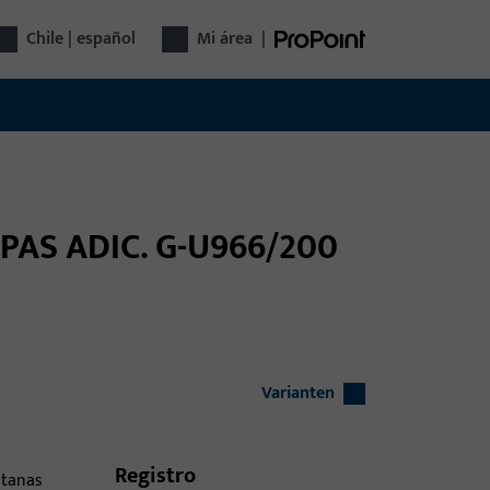
Chile | español
Mi área
|
MPAS ADIC. G-U966/200
Varianten
Registro
ntanas