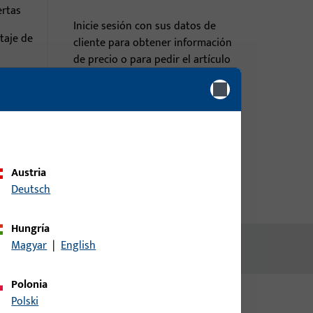
ertas
Inicie sesión con sus datos de
taje de
cliente para obtener información
de precio o para pedir el artículo
nuro)
inicio de sesión
Crear cuenta
Austria
Deutsch
Hungría
Magyar
|
English
Polonia
Polski