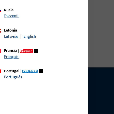
Rusia
русский
Letonia
Latviešu
|
English
e ventana, Tipo de rosca Rosa doble, Diámetro de
tornillador de estrella PH 2
Francia
|
Français
Portugal
|
Português
arle!
e ayudarle con cualquier pregunta relacionada
onerse en contacto con nosotros por teléfono o