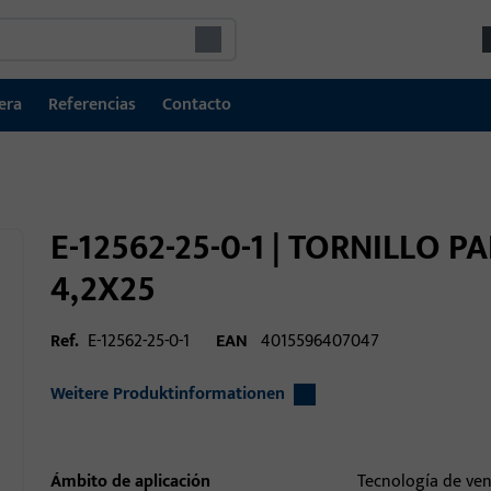
era
Referencias
Contacto
E-12562-25-0-1 | TORNILLO 
4,2X25
Ref.
E-12562-25-0-1
EAN
4015596407047
Weitere Produktinformationen
Ámbito de aplicación
Tecnología de ven