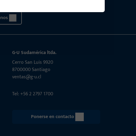
enos
G-U Sudamérica ltda.
Cerro San Luis 9920
8700000 Santiago
ventas@g-u.cl
Tel: +56 2 2797 1700
Ponerse en contacto