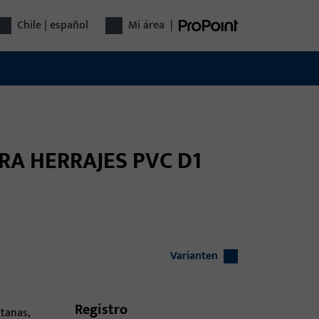
Chile | español
Mi área
|
PARA HERRAJES PVC D1
Varianten
Registro
tanas,