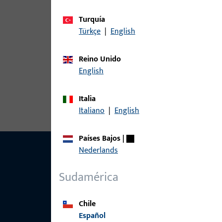
Variantes
Turquía
Las siguientes variantes están disponibles para 
Türkçe
|
English
artículo
Reino Unido
English
E-12562-25-0-2 | Tornillo para mon
P/HERRAJE ANTICORR
Italia
Italiano
|
English
Países Bajos
|
Nederlands
Sudamérica
Chile
Español