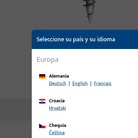
Seleccione su país y su idioma
Europa
Alemania
Deutsch
|
English
|
Français
Descripción del producto
Da
Croacia
Hrvatski
No hay contenido disponible
Chequia
čeština