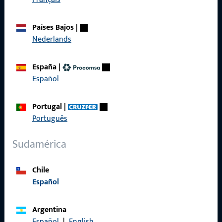
Productos
Países Bajos
|
Sobre nosotros
Nederlands
Carrera
España
|
Referencias
Español
Catálogo de productos
Portugal
|
Português
Sudamérica
Contacto
Chile
Contactar
Español
Portal de servicios ProPoint
Argentina
Servicio
Español
|
English