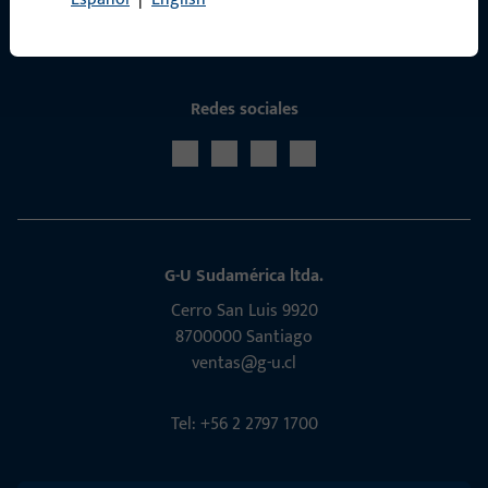
Redes sociales
G-U Sudamérica ltda.
Cerro San Luis 9920
8700000 Santiago
ventas@g-u.cl
Tel: +56 2 2797 1700