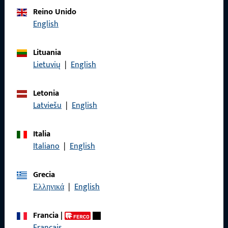
Póngase en contacto con nosotros
Reino Unido
English
Llámenos
Lituania
Lietuvių
|
English
Letonia
General
Latviešu
|
English
Aviso legal
Italia
Protección de datos
Italiano
|
English
Condiciones generales
Grecia
Ελληνικά
|
English
Francia
|
Acceso rápido
Français