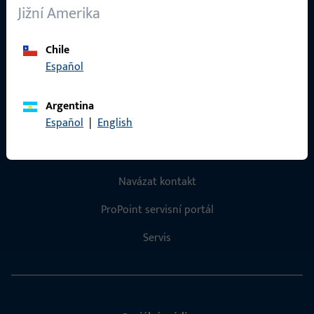
Jižní Amerika
Kariéra
Reference
Chile
Español
Katalog produktů
Argentina
Español
|
English
Kontakt
Navázat kontakt
ProPoint servisní portál
Servis