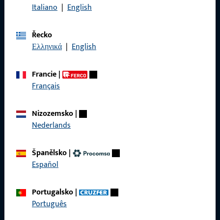
Italiano
|
English
Řecko
Ελληνικά
|
English
Obecné
Právní informace
Francie
|
Français
Ochrana osobních údajů
VOP
Nizozemsko
|
Nederlands
Španělsko
|
Español
Rychlý přístup
Produkty
Portugalsko
|
Português
O nás