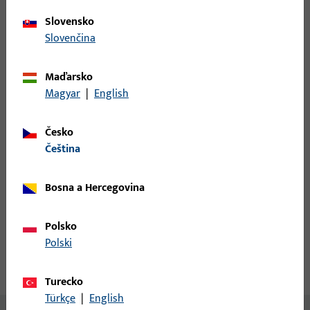
Minimální objednací jednotka
1 KS
Slovensko
Slovenčina
Přihlášení
Maďarsko
Pro získání informací o ceně nebo objednávku zboží se
Magyar
|
English
přihlaste svými zákaznickými údaji
Česko
čeština
přihlášení
Bosna a Hercegovina
Vytvořit účet
Polsko
Popis produktu
Technické údaje
Polski
Stahování
Turecko
Türkçe
|
English