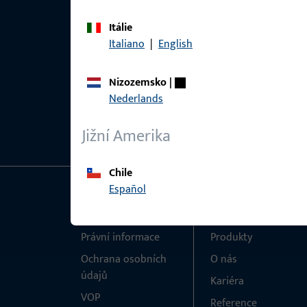
Itálie
Italiano
|
English
Nizozemsko
|
Nederlands
Jižní Amerika
Chile
Español
Obecné
Rychlý přístup
Právní informace
Produkty
Ochrana osobních
O nás
údajů
Kariéra
VOP
Reference