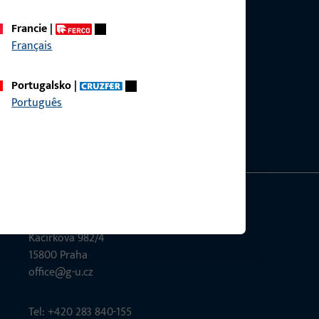
Francie
|
Français
 se produktů, aplikací a projektů. Stačí nás
Portugalsko
|
Português
GU Česká republika
Kačírkova 982/4
15800 Praha
office@g-u.cz
Tel: +420 283 840-155