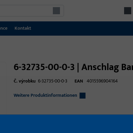
ence
Kontakt
6-32735-00-0-3 | Anschlag Ba
Č. výrobku
6-32735-00-0-3
EAN
4015596904164
Weitere Produktinformationen
Oblast použití
Okenní technika
Oblast použití (specifikovaná)
Otvíravě sklopné