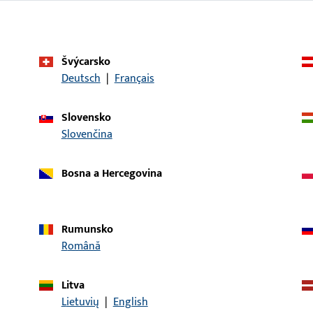
Systém použití
UNI-JET M6/4
Typ produktu
Doraz
Švýcarsko
Deutsch
|
Français
Popis povrchu
Béžová
Hmotnost brutto
0,22 KG
Slovensko
Slovenčina
Balení
1 KS
Minimální objednací jednotka
1 KS
Bosna a Hercegovina
daje
Stahování
Rumunsko
Română
Litva
Lietuvių
|
English