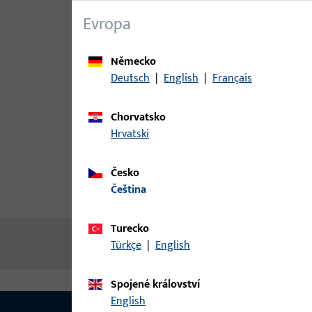
Evropa
Německo
Deutsch
|
English
|
Français
Chorvatsko
Hrvatski
Česko
čeština
Popis produktu
Technické ú
Turecko
Žádný obsah není k dispozici
Türkçe
|
English
Spojené království
English