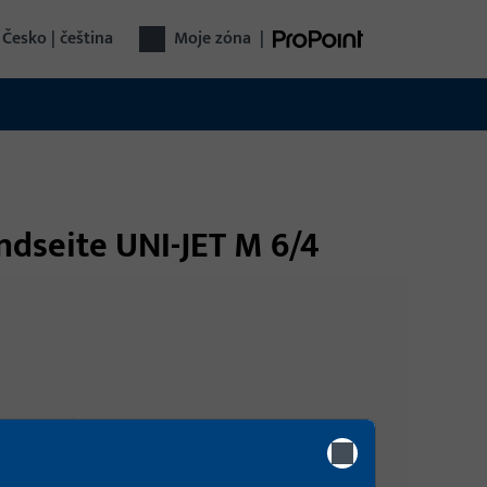
Česko | čeština
Moje zóna
|
ndseite UNI-JET M 6/4
Přihlášení
Pro získání informací o ceně