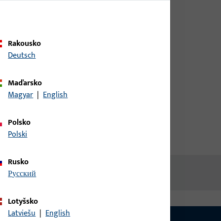
nebo objednávku zboží se
přihlaste svými zákaznickými
údaji
Rakousko
Deutsch
přihlášení
Maďarsko
Magyar
|
English
Vytvořit účet
Polsko
Polski
Rusko
русский
Lotyšsko
Latviešu
|
English