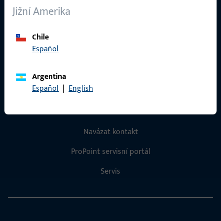
Jižní Amerika
Kariéra
Reference
Chile
Español
Katalog produktů
Argentina
Español
|
English
Kontakt
Navázat kontakt
ProPoint servisní portál
Servis