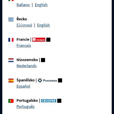
Italiano
|
English
Řecko
Ελληνικά
|
English
Obecné
Právní informace
Francie
|
Français
Ochrana osobních údajů
VOP
Nizozemsko
|
Nederlands
Španělsko
|
Español
Rychlý přístup
Produkty
Portugalsko
|
Português
O nás