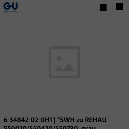
6-34842-02-0H1 | *SWH zu REHAU
550010/550420/550730, grau