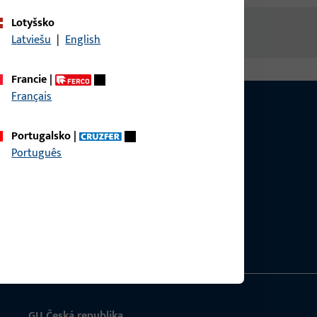
Lotyšsko
Latviešu
|
English
Francie
|
Français
Portugalsko
|
Português
 se produktů, aplikací a projektů. Stačí nás
GU Česká republika