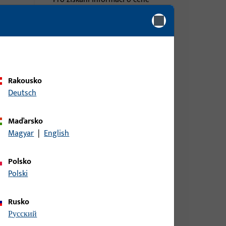
posuv,
nebo objednávku zboží se
přihlaste svými zákaznickými
 prvky,
údaji
 naklon
přihlášení
 211 V
U-SBS
Rakousko
Deutsch
Vytvořit účet
Maďarsko
Magyar
|
English
Polsko
Polski
Rusko
русский