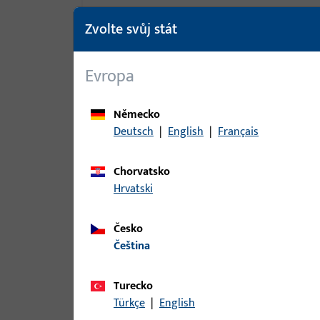
Zvolte svůj stát
Evropa
Německo
Deutsch
|
English
|
Français
Chorvatsko
Hrvatski
Česko
čeština
Turecko
Türkçe
|
English
Popis produktu
Technické ú