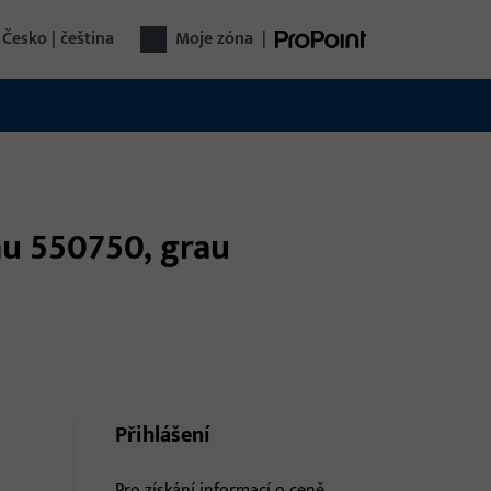
Česko | čeština
Moje zóna
|
au 550750, grau
Přihlášení
Pro získání informací o ceně