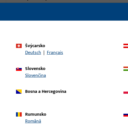
sklopné, zvedení 
Sklopně otvíravé,
Paralelně posuvné
paralelní posun a
Systém použití
GU-SBS bb, GU-SBS
bb, GU-SBS, BS, G
Švýcarsko
217 V
Deutsch
|
Français
Typ produktu
Držák sloupků
Slovensko
Popis povrchu
Šedá
Slovenčina
Hmotnost brutto
0,05 KG
Bosna a Hercegovina
Balení
1 KS
Minimální objednací jednotka
1 KS
Rumunsko
Română
daje
Stahování