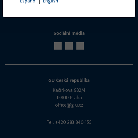
Español
|
English
Sociální média
GU Česká republika
Kačírkova 982/4
15800 Praha
office@g-u.cz
Tel: +420 283 840-155