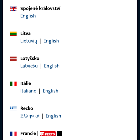
Kontaktujte nás
Spojené království
English
Zavolejte nám
Litva
Lietuvių
|
English
Lotyšsko
Obecné
Latviešu
|
English
Právní informace
Itálie
Ochrana osobních údajů
Italiano
|
English
VOP
Řecko
Ελληνικά
|
English
Francie
|
Rychlý přístup