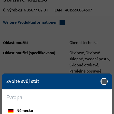
Č. výrobku
6-35677-02-0-1
EAN
4015596084507
Weitere Produktinformationen
Oblast použití
Okenní technika
Oblast použití (specifikovaná)
Otvíravé, Otvíravě
sklopné, zvedení posuv,
Sklopně otvíravé,
Paralelně posuvné
prvky, paralelní posun a
Zvolte svůj stát
naklon, houpat
Systém použití
BS
Evropa
Typ produktu
Držák sloupků
Německo