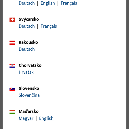
Popis povrchu
Šedá
Deutsch
|
English
|
Français
Hmotnost brutto
0,06 KG
Švýcarsko
Balení
10 KS
Deutsch
|
Français
Minimální objednací jednotka
10 KS
Rakousko
Deutsch
Přihlášení
Chorvatsko
Pro získání informací o ceně nebo objednávku zboží se
Hrvatski
přihlaste svými zákaznickými údaji
Slovensko
přihlášení
Slovenčina
Maďarsko
Vytvořit účet
Magyar
|
English
Popis produktu
Technické údaje