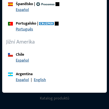
Právní informace
Španělsko
|
Español
Ochrana osobních údajů
VOP
Portugalsko
|
Português
Jižní Amerika
Rychlý přístup
Chile
Produkty
Español
O nás
Argentina
Kariéra
Español
|
English
Reference
Katalog produktů