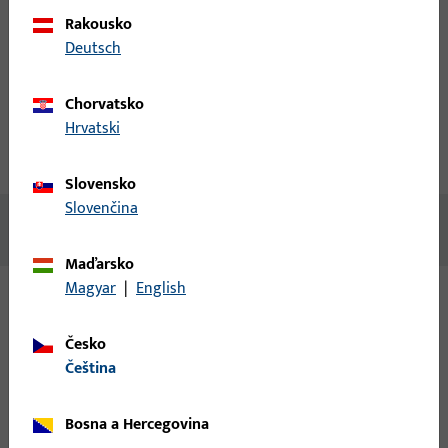
Rakousko
Deutsch
Vytvořit účet
Popis produktu
Technické údaje
Chorvatsko
Hrvatski
Stahování
Slovensko
Slovenčina
Žádný obsah není k dispozici
Maďarsko
Magyar
|
English
Varianty
Česko
čeština
Pro tento produkt jsou k dispozici následující varianty:
Bosna a Hercegovina
6-36120-18-L-1 | Falcový rohový pant |