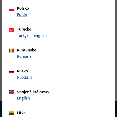
Drážkový pánt N UNI-JET M6 NL13 b.br.
Polsko
Polski
Falcový rohový pant, celková šířka 128 mm, celková výška /
hloubka 95,5 mm, Vybavení Obvodový, Směr otvírání – doraz
Turecko
Levý
Türkçe
|
English
6-36120-18-R-1 | Falcový rohový pant |
Rumunsko
Drážkový pánt N UNI-JET M6 NL13 b.br.
Română
Rusko
Falcový rohový pant, celková šířka 128 mm, celková výška /
русский
hloubka 95,5 mm, Vybavení Obvodový, Směr otvírání – doraz
Vpravo
Spojené království
English
Litva