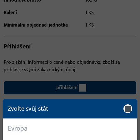
Hmotnost brutto
103 G
Balení
1 KS
Minimální objednací jednotka
1 KS
Přihlášení
Pro získání informací o ceně nebo objednávku zboží se
přihlaste svými zákaznickými údaji
přihlášení
Zvolte svůj stát
Vytvořit účet
Popis produktu
Technické údaje
Evropa