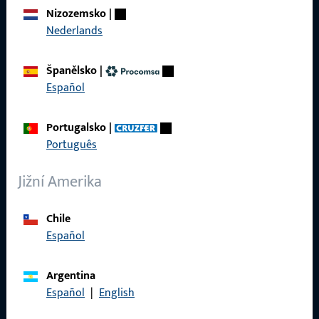
O nás
Nizozemsko
|
Kariéra
Nederlands
Reference
Španělsko
|
Katalog produktů
Español
Portugalsko
|
Português
Kontakt
Jižní Amerika
Navázat kontakt
Chile
ProPoint servisní portál
Español
Servis
Argentina
Español
|
English