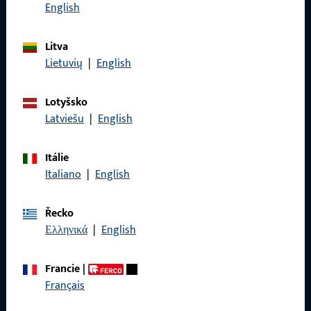
Zavolejte nám
English
Litva
Lietuvių
|
English
Obecné
Lotyšsko
Právní informace
Latviešu
|
English
Ochrana osobních údajů
Itálie
VOP
Italiano
|
English
Řecko
Ελληνικά
|
English
Rychlý přístup
Francie
|
Produkty
Français