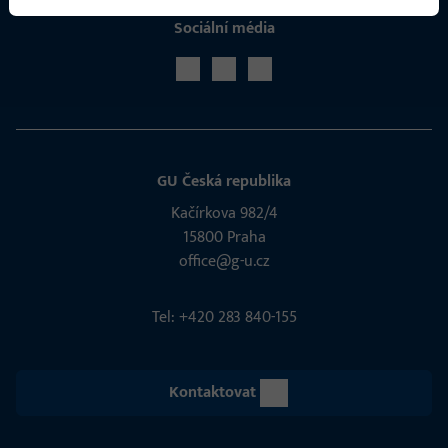
Sociální média
GU Česká republika
Kačírkova 982/4
15800 Praha
office@g-u.cz
Tel: +420 283 840-155
Kontaktovat