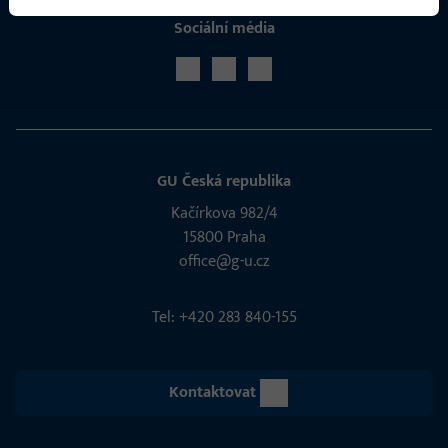
Sociální média
GU Česká republika
Kačírkova 982/4
15800 Praha
office@g-u.cz
Tel: +420 283 840-155
Kontaktovat