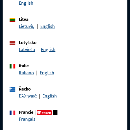
Zavolejte nám
English
Litva
Lietuvių
|
English
Obecné
Lotyšsko
Právní informace
Latviešu
|
English
Ochrana osobních údajů
Itálie
VOP
Italiano
|
English
Řecko
Ελληνικά
|
English
Rychlý přístup
Francie
|
Produkty
Français