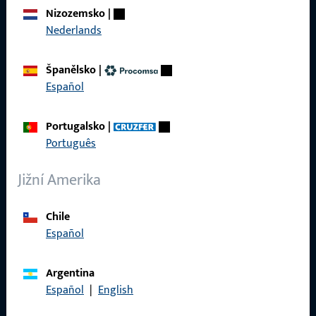
O nás
Nizozemsko
|
Kariéra
Nederlands
Reference
Španělsko
|
Katalog produktů
Español
Portugalsko
|
Português
Kontakt
Jižní Amerika
Navázat kontakt
Chile
ProPoint servisní portál
Español
Servis
Argentina
Español
|
English