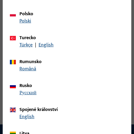
Polsko
9-35946-01-0-5 | Koncová část | koncovka,
Polski
hnědý
Turecko
Türkçe
|
English
Koncová část, celková šířka 16 mm, celková výška / hloubka 12,5
mm, celková délka 31 mm
Rumunsko
Română
9-35946-01-0-7 | Koncová část | koncovka,
bílá
Rusko
русский
Koncová část, celková šířka 16 mm, celková výška / hloubka 12,5
mm, celková délka 31 mm
Spojené království
English
Litva