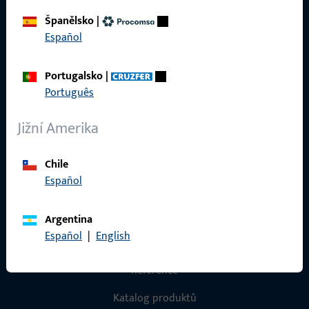
Španělsko
|
Právní informace
Español
Ochrana osobních údajů
Portugalsko
|
VOP
Português
Jižní Amerika
Rychlý přístup
Chile
Español
Produkty
O nás
Argentina
Español
|
English
Kariéra
Reference
Katalog produktů