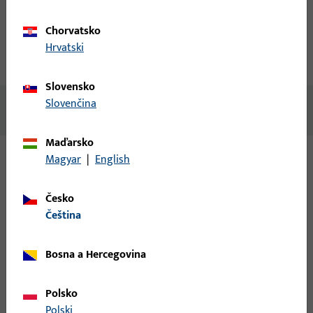
Popis produktu
Technické údaje
Chorvatsko
Hrvatski
Stahování
Slovensko
Slovenčina
Žádný obsah není k dispozici
Maďarsko
Magyar
|
English
Varianty
Česko
Pro tento produkt jsou k dispozici následující varianty:
čeština
9-35946-02-0-6 | Koncová část | koncovka,
Bosna a Hercegovina
černá
Polsko
Polski