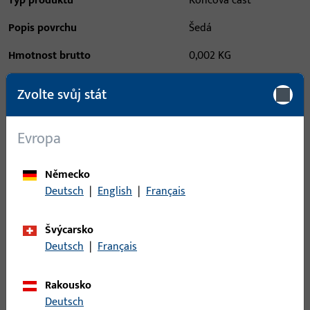
Typ produktu
Koncová část
Popis povrchu
Šedá
Hmotnost brutto
0,002 KG
Balení
5 KS
Zvolte svůj stát
Minimální objednací jednotka
1 KS
Evropa
Přihlášení
Německo
Deutsch
|
English
|
Français
Pro získání informací o ceně nebo objednávku zboží se
přihlaste svými zákaznickými údaji
Švýcarsko
Deutsch
|
Français
přihlášení
Rakousko
Vytvořit účet
Deutsch