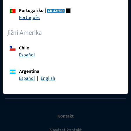
Portugalsko
|
Português
Rychlý přístup
Jižní Amerika
Produkty
Chile
O nás
Español
Kariéra
Argentina
Reference
Español
|
English
Katalog produktů
Kontakt
Navázat kontakt