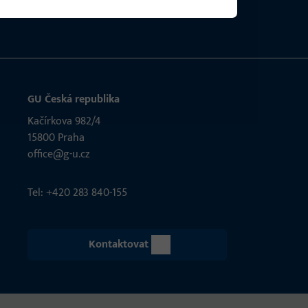
GU Česká republika
Kačírkova 982/4
15800 Praha
office@g-u.cz
Tel: +420 283 840-155
Kontaktovat