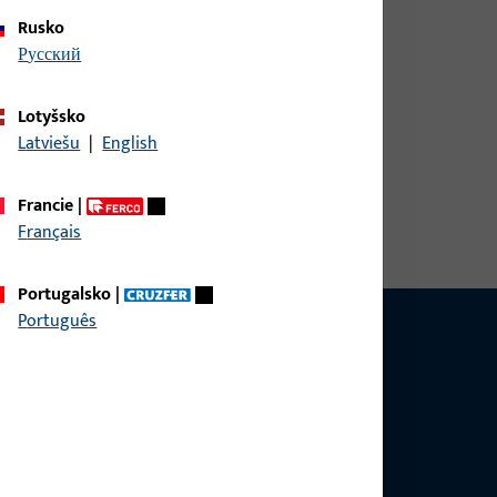
Rusko
русский
Lotyšsko
Latviešu
|
English
mm, celková délka 366 mm, Rozměry lišty (v mm) 35
350 mm, Typ lišty U-Stulp, Směr otvírání – doraz
Francie
|
Français
Portugalsko
|
Português
 se produktů, aplikací a projektů. Stačí nás