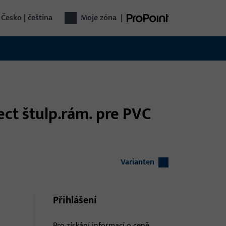
Česko | čeština
Moje zóna
|
ct štulp.rám. pre PVC
Varianten
Přihlášení
Pro získání informací o ceně