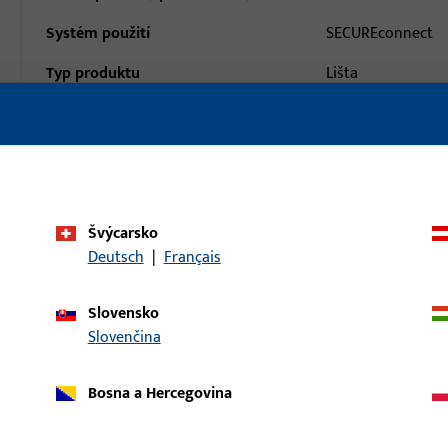
Systém použití
SECUREconnect
Typ produktu
Lišta
Popis povrchu
ferGUard*stříbrn
Hmotnost brutto
0,027 KG
Balení
1 KS
Švýcarsko
Minimální objednací jednotka
1 KS
Deutsch
|
Français
daje
Stahování
Slovensko
Slovenčina
Bosna a Hercegovina