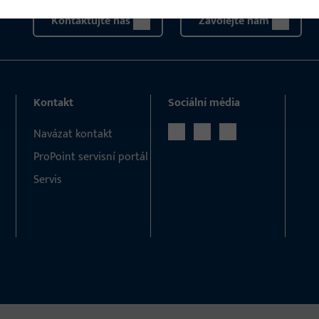
Kontaktujte nás
Zavolejte nám
Kontakt
Sociální média
Navázat kontakt
ProPoint servisní portál
Servis