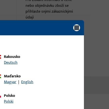
nebo objednávku zboží se
přihlaste svými zákaznickými
údaji
á
přihlášení
Vytvořit účet
Rakousko
Deutsch
Maďarsko
Magyar
|
English
Polsko
Polski