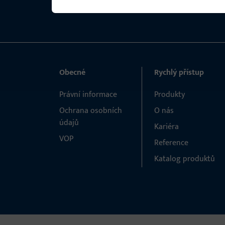
Obecné
Rychlý přístup
Právní informace
Produkty
Ochrana osobních
O nás
údajů
Kariéra
VOP
Reference
Katalog produktů