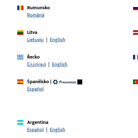
Rumunsko
ianty:
Română
Litva
popis článku
Lietuvių
|
English
CUREconnect PVC rám
Lišta, celková šířka 35 
x 8 x 8 x 2, Délka lišty 
Řecko
Levý
Ελληνικά
|
English
Španělsko
|
Español
KONTAKT
Rádi vám pomůžeme!
Náš servisní tým vám rád pomůže se všemi dotazy týkajícími
Argentina
kontaktovat telefonicky nebo e-mailem.
Español
|
English