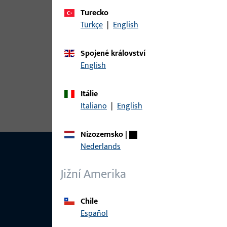
Varianty
Turecko
Pro tento produkt jsou k dispozici následující var
Türkçe
|
English
Spojené království
článek
English
6-35513-4P-L-1 | Lišta | Štulp SE
Itálie
Italiano
|
English
Nizozemsko
|
Nederlands
Jižní Amerika
Chile
Español