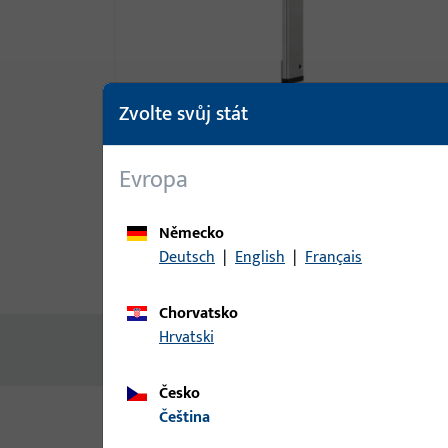
Zvolte svůj stát
Evropa
Německo
Deutsch
|
English
|
Français
Popis produktu
Technické ú
Chorvatsko
Hrvatski
Žádný obsah není k dispozici
Česko
čeština