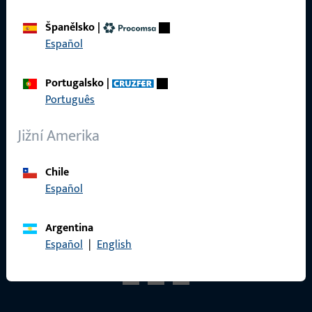
Katalog produktů
Španělsko
|
Español
Kontakt
Portugalsko
|
Português
Navázat kontakt
Jižní Amerika
ProPoint servisní portál
Servis
Chile
Español
Argentina
Español
|
English
Sociální média