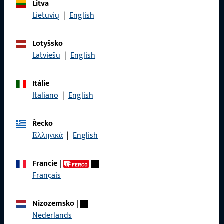
Obecné
Litva
Lietuvių
|
English
Právní informace
Lotyšsko
Ochrana osobních údajů
Latviešu
|
English
VOP
Itálie
Italiano
|
English
Rychlý přístup
Řecko
Ελληνικά
|
English
Produkty
Francie
|
O nás
Français
Kariéra
Nizozemsko
|
Reference
Nederlands