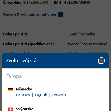
Č. výrobku
9-37558-00-0-0
EAN
4015596736949
Weitere Produktinformationen
Oblast použití
Okenní technika
Oblast použití (specifikovaná)
zvedení posuv, Posuvné
Systém použití
GU-934, GU-937, ORFEA
Zvolte svůj stát
Typ produktu
Nacvakávací držáky
Popis povrchu
Bez povrchové úpravy
Evropa
Hmotnost brutto
0,003 KG
Německo
Balení
100 KS
Deutsch
|
English
|
Français
Minimální objednací jednotka
1 KS
Švýcarsko