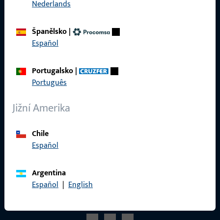
Nederlands
Reference
Katalog produktů
Španělsko
|
Español
Portugalsko
|
Kontakt
Português
Navázat kontakt
Jižní Amerika
ProPoint servisní portál
Chile
Servis
Español
Argentina
Español
|
English
Sociální média