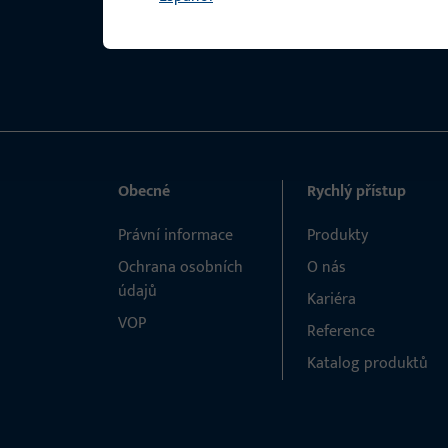
Obecné
Rychlý přístup
Právní informace
Produkty
Ochrana osobních
O nás
údajů
Kariéra
VOP
Reference
Katalog produktů