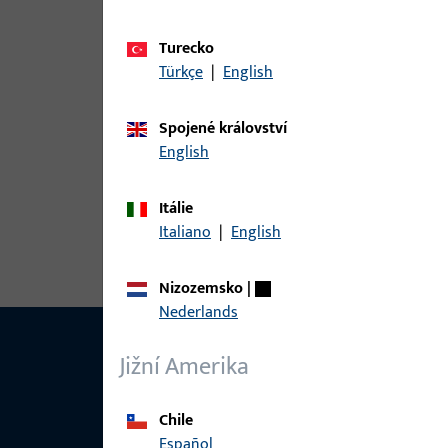
Varianty
Turecko
Türkçe
|
English
Pro tento produkt jsou k dispozici následující var
Spojené království
English
článek
6-36055-18-L-1 | Nůžkové ložisko |
Itálie
Italiano
|
English
Nizozemsko
|
Nederlands
Jižní Amerika
Chile
Español