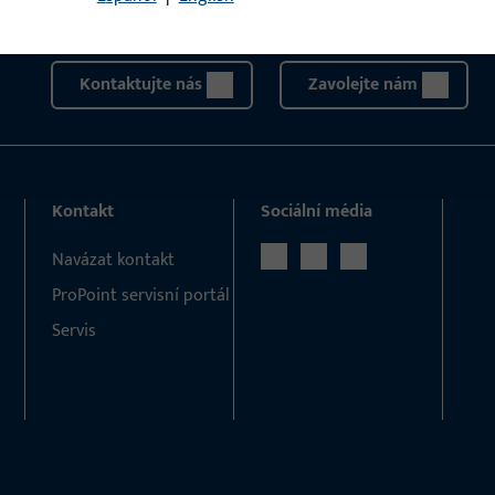
kontaktovat telefonicky nebo e-mailem.
Kontaktujte nás
Zavolejte nám
Kontakt
Sociální média
Navázat kontakt
ProPoint servisní portál
Servis