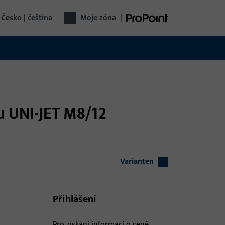
Česko | čeština
Moje zóna
|
tu UNI-JET M8/12
Varianten
Přihlášení
Pro získání informací o ceně