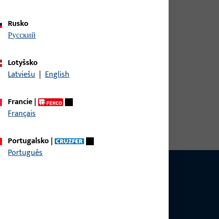
Rusko
русский
Lotyšsko
Latviešu
|
English
á šířka 26 mm, celková výška / hloubka 34,5 mm,
Francie
|
loha drážky 9 mm, Max. hmotnost křídla 200 kg
Français
Portugalsko
|
Português
 se produktů, aplikací a projektů. Stačí nás