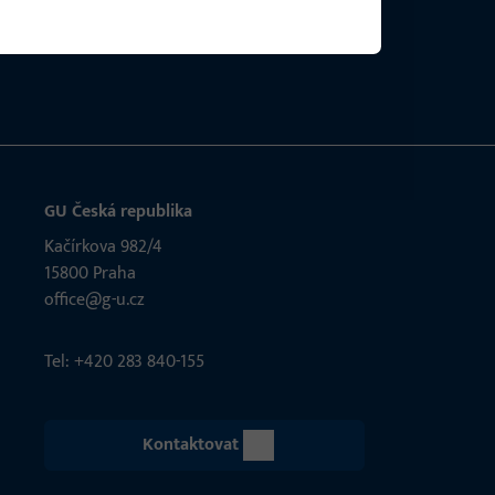
GU Česká republika
Kačírkova 982/4
15800 Praha
office@g-u.cz
Tel: +420 283 840-155
Kontaktovat