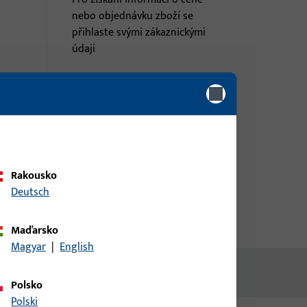
nebo objednávku zboží se
přihlaste svými zákaznickými
údaji
přihlášení
á
Vytvořit účet
Rakousko
Deutsch
Maďarsko
Magyar
|
English
Polsko
Polski