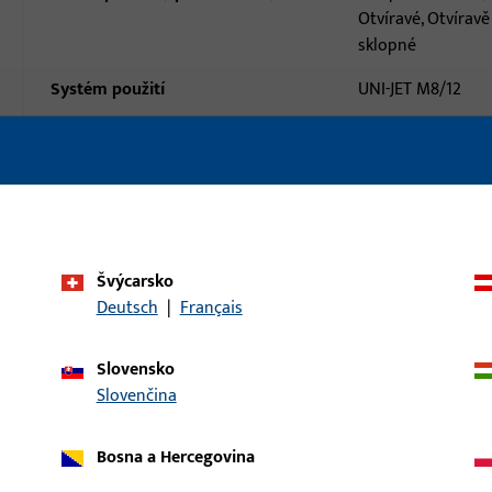
Otvíravé, Otvíravě
sklopné
Systém použití
UNI-JET M8/12
Typ produktu
Nůžkové ložisko
Popis povrchu
ferGUard*stříbrn
Hmotnost brutto
0,159 KG
Balení
100 KS
Švýcarsko
Deutsch
|
Français
Minimální objednací jednotka
1 KS
daje
Stahování
Slovensko
Slovenčina
Bosna a Hercegovina