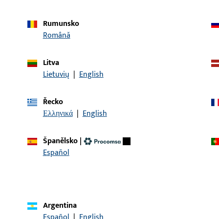
Rumunsko
Română
ianty:
Litva
Lietuvių
|
English
popis článku
 Ložisko pántu UNI-JET M8/12
Nůžkové ložisko, celkov
Řecko
celková délka 92 mm, Po
Ελληνικά
|
English
Španělsko
|
Español
KONTAKT
Rádi vám pomůžeme!
Argentina
Náš servisní tým vám rád pomůže se všemi dotazy týkajícími
Español
|
English