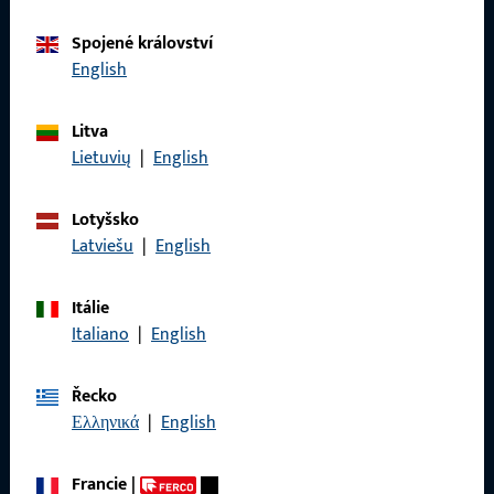
Spojené království
Kontaktujte nás
English
Zavolejte nám
Litva
Lietuvių
|
English
Lotyšsko
Latviešu
|
English
Obecné
Právní informace
Itálie
Italiano
|
English
Ochrana osobních údajů
VOP
Řecko
Ελληνικά
|
English
Francie
|