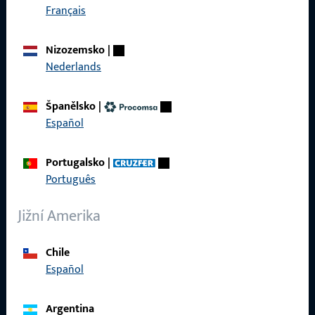
Français
Rychlý přístup
Produkty
Nizozemsko
|
Nederlands
O nás
Kariéra
Španělsko
|
Español
Reference
Katalog produktů
Portugalsko
|
Português
Jižní Amerika
Kontakt
Chile
Español
Navázat kontakt
ProPoint servisní portál
Argentina