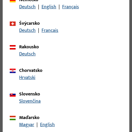
Popis povrchu
Galvanicky pozinkováno
Deutsch
|
English
|
Français
kyanide
Hmotnost brutto
0,02 KG
Švýcarsko
Deutsch
|
Français
Balení
1 KS
Minimální objednací jednotka
1 KS
Rakousko
Deutsch
Přihlášení
Chorvatsko
Pro získání informací o ceně nebo objednávku zboží se
Hrvatski
přihlaste svými zákaznickými údaji
Slovensko
Slovenčina
přihlášení
Maďarsko
Vytvořit účet
Magyar
|
English