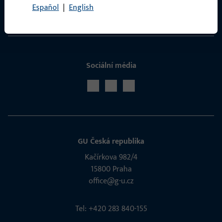
Español
|
English
Servis
Sociální média
GU Česká republika
Kačírkova 982/4
15800 Praha
office@g-u.cz
Tel: +420 283 840-155