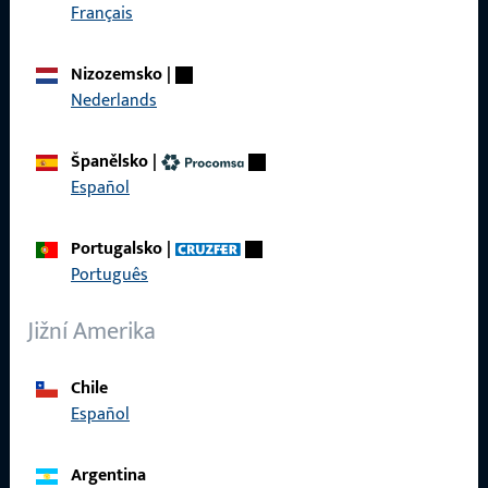
Français
Rychlý přístup
Produkty
Nizozemsko
|
Nederlands
O nás
Kariéra
Španělsko
|
Español
Reference
Katalog produktů
Portugalsko
|
Português
Jižní Amerika
Kontakt
Chile
Español
Navázat kontakt
ProPoint servisní portál
Argentina