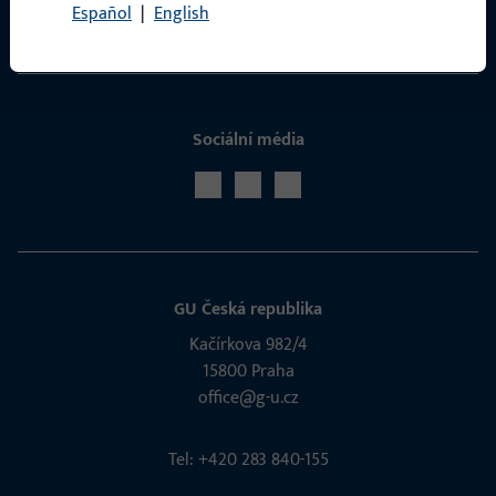
Español
|
English
Servis
Sociální média
GU Česká republika
Kačírkova 982/4
15800 Praha
office@g-u.cz
Tel: +420 283 840-155