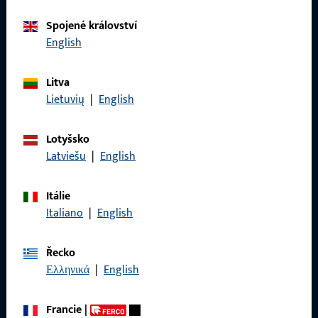
Spojené království
Kontaktujte nás
English
Zavolejte nám
Litva
Lietuvių
|
English
Lotyšsko
Obecné
Latviešu
|
English
Právní informace
Itálie
Italiano
|
English
Ochrana osobních údajů
VOP
Řecko
Ελληνικά
|
English
Francie
|