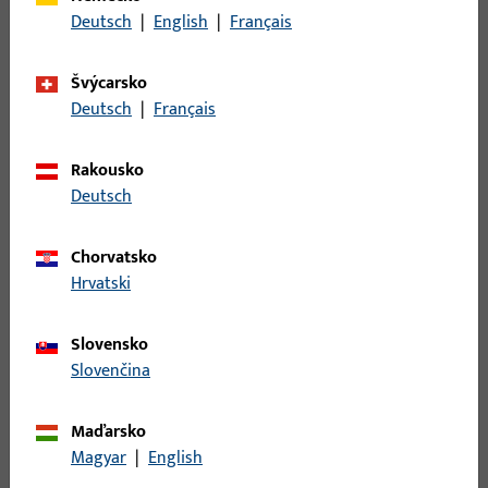
v přírodní barvě
Deutsch
|
English
|
Français
Hmotnost brutto
2,64 KG
Švýcarsko
Balení
1 KS
Deutsch
|
Français
Minimální objednací jednotka
1 KS
Rakousko
Deutsch
Přihlášení
Chorvatsko
Pro získání informací o ceně nebo objednávku zboží se
Hrvatski
přihlaste svými zákaznickými údaji
Slovensko
přihlášení
Slovenčina
Maďarsko
Vytvořit účet
Magyar
|
English