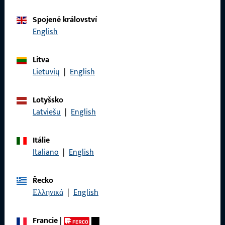
Spojené království
Kontaktujte nás
English
Zavolejte nám
Litva
Lietuvių
|
English
Lotyšsko
Latviešu
|
English
Obecné
Právní informace
Itálie
Italiano
|
English
Ochrana osobních údajů
VOP
Řecko
Ελληνικά
|
English
Francie
|