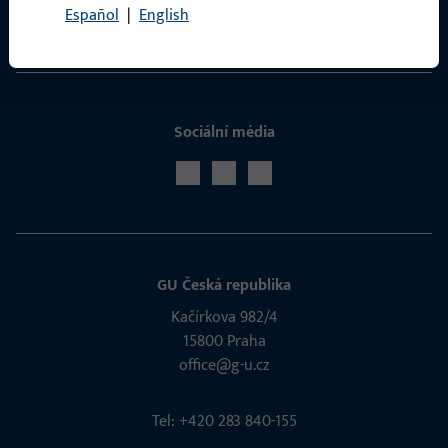
Español
|
English
Servis
Sociální média
GU Česká republika
Kačírkova 982/4
15800 Praha
office@g-u.cz
Tel: +420 283 840-155