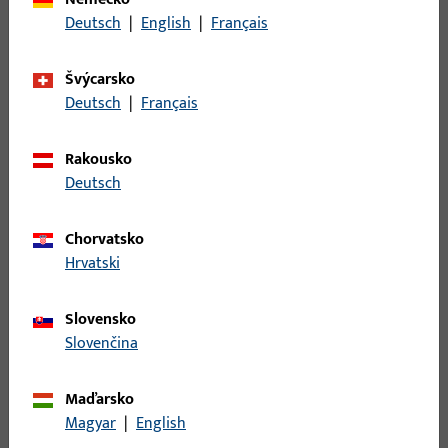
Popis povrchu
Ušlechtilá ocel
Deutsch
|
English
|
Français
broušená
Hmotnost brutto
0,125 KG
Švýcarsko
Deutsch
|
Français
Balení
1 KS
Minimální objednací jednotka
1 KS
Rakousko
Deutsch
Přihlášení
Chorvatsko
Pro získání informací o ceně nebo objednávku zboží se
Hrvatski
přihlaste svými zákaznickými údaji
Slovensko
Slovenčina
přihlášení
Maďarsko
Vytvořit účet
Magyar
|
English