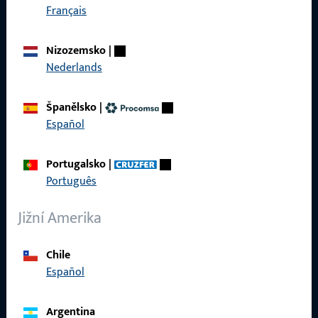
Français
Rychlý přístup
Produkty
Nizozemsko
|
Nederlands
O nás
Kariéra
Španělsko
|
Español
Reference
Katalog produktů
Portugalsko
|
Português
Jižní Amerika
Kontakt
Chile
Español
Navázat kontakt
ProPoint servisní portál
Argentina