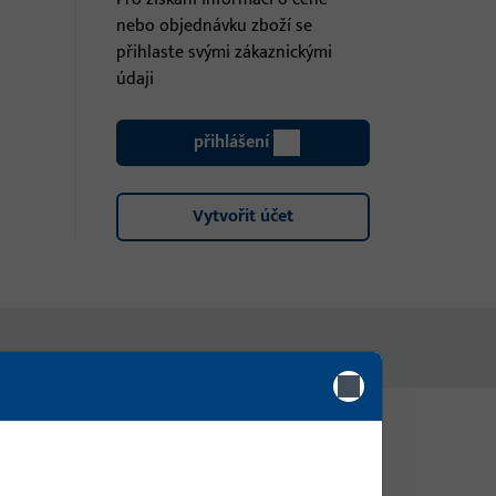
nebo objednávku zboží se
přihlaste svými zákaznickými
údaji
přihlášení
Vytvořit účet