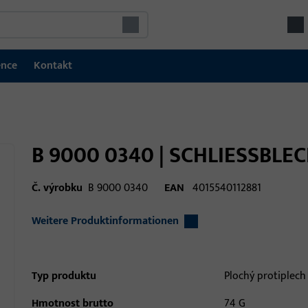
ence
Kontakt
B 9000 0340 | SCHLIESSBLE
Č. výrobku
B 9000 0340
EAN
4015540112881
Weitere Produktinformationen
Typ produktu
Plochý protiplech
Hmotnost brutto
74 G