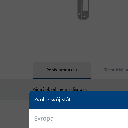
Popis produktu
Technické ú
Žádný obsah není k dispozici
Zvolte svůj stát
Evropa
Varianty