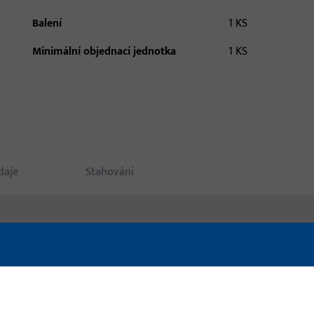
Balení
1 KS
Minimální objednací jednotka
1 KS
daje
Stahování