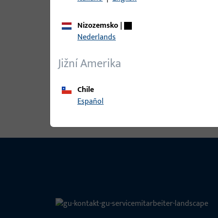
Nizozemsko
|
Nederlands
B 9000 0205 | W-SCHLIESSBLECH-
Jižní Amerika
Chile
Zobrazit všechny varianty
Español