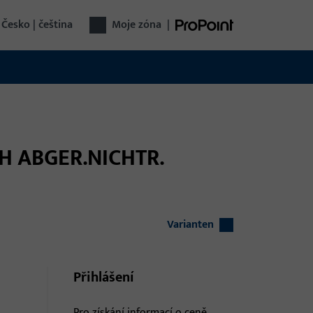
Česko | čeština
Moje zóna
|
CH ABGER.NICHTR.
Varianten
Přihlášení
Pro získání informací o ceně