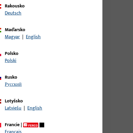
Rakousko
Deutsch
Maďarsko
IN LS, AUS NICHTROST.STAHL,ECKIG,
Magyar
|
English
Polsko
Polski
DIN RS AUS NICHTROST.STAHL,ECKIG,
Rusko
русский
DIN LS AUS NICHTROST.STAHL,ECKIG,
Lotyšsko
Latviešu
|
English
Francie
|
DIN RS AUS NICHTROST.STAHL,ECKIG,
Français