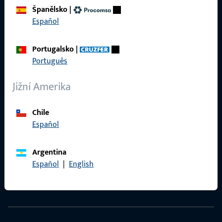
Španělsko
|
Español
Kontakt
Portugalsko
|
Português
Navázat kontakt
ProPoint servisní portál
Jižní Amerika
Servis
Chile
Español
Argentina
Sociální média
Español
|
English