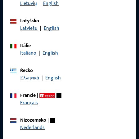
Právní informace
Lietuvių
|
English
Ochrana osobních údajů
Lotyšsko
VOP
Latviešu
|
English
Itálie
Italiano
|
English
Rychlý přístup
Řecko
Produkty
Ελληνικά
|
English
O nás
Francie
|
Kariéra
Français
Reference
Nizozemsko
|
Katalog produktů
Nederlands