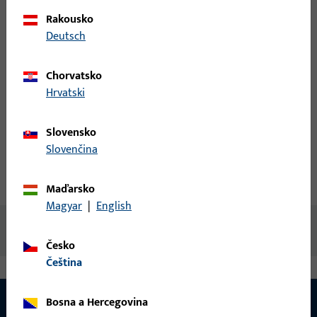
přihlaste svými zákaznickými údaji
Rakousko
Deutsch
přihlášení
Chorvatsko
Hrvatski
Vytvořit účet
Slovensko
Popis produktu
Technické údaje
Slovenčina
Stahování
Maďarsko
Magyar
|
English
Žádný obsah není k dispozici
Česko
čeština
Bosna a Hercegovina