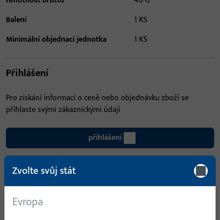
Hmotnost brutto
40 G
Balení
1 KS
Minimální objednací jednotka
1 KS
Přihlášení
Pro získání informací o ceně nebo objednávku zboží se
přihlaste svými zákaznickými údaji
přihlášení
Zvolte svůj stát
Vytvořit účet
Popis produktu
Technické údaje
Evropa